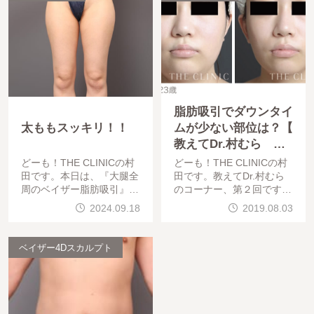
脂肪吸引でダウンタイ
太ももスッキリ！！
ムが少ない部位は？【
教えてDr.村むら 第
２回】
どーも！THE CLINICの村
どーも！THE CLINICの村
田です。本日は、『大腿全
田です。教えてDr.村むら
周のベイザー脂肪吸引』を
のコーナー、第２回です。
行った、「BMI 19、30代
『脂肪吸引で一番ダウンタ
2024.09.18
2019.08.03
女性」の術後3ヶ月の経過
イムが少ないのはどの部位
をご紹介します。では、早
ですか？』ズバリ、お答え
速みていきましょ
しますそれは、頬と顎下で
ベイザー4Dスカルプト
す