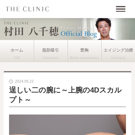
ホーム
脂肪吸引
豊胸
エイジング治療
2024.05.22
逞しい二の腕に～上腕の4Dスカル
プト～