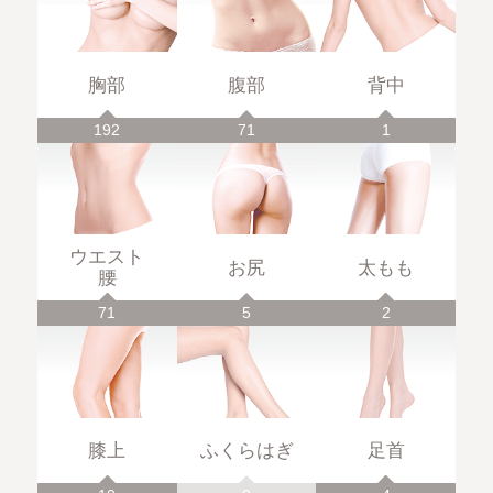
胸部
腹部
背中
192
71
1
ウエスト
お尻
太もも
腰
71
5
2
膝上
ふくらはぎ
足首