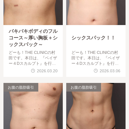
バキバキボディのフル
コース～厚い胸板＋シ
シックスパック！！
ックスパック～
どーも！THE CLINICの村
どーも！THE CLINICの村
田です。本日は、『ベイザ
田です。本日は、『ベイザ
ー４Dスカルプト』を行っ
ー４Dスカルプト』を行っ
た、「BMI 24.3、30代男
た、「BMI 21.5、30代男
2026.03.20
2026.03.06
性」の術後の経過をご紹介
性」の術後の経過をご紹介
します。脂肪吸引でシック
します。では早速みていき
スパックを作り
ましょう。
お腹の脂肪吸引
お腹の脂肪吸引