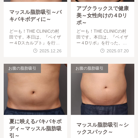
アブクラックスで健康
マッスル脂肪吸引～バ
美～女性向けの４Dリ
キバキボディに～
ポ～
どーも！THE CLINICの村
どーも！THE CLINICの村
田です。本日は、『ベイザ
田です。本日は、『ベイザ
ー４Dスカルプト』を行っ
ー４Dリポ』を行った、「
た、「BMI 24.9、40代男
BMI 20.8、30代女性」の
2025.12.26
2025.07.20
性」の術後の経過をご紹介
術後半年の経過をご紹介し
します。では早速みていき
ます。『アブクラックス』
ましょう。
ご存知ですか？
お腹の脂肪吸引
お腹の脂肪吸引
夏に映えるバキバキボ
マッスル脂肪吸引～シ
ディ～マッスル脂肪吸
ックスパック～
引～