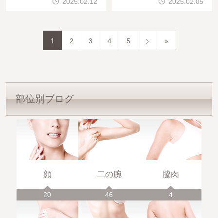
2025.02.12
2025.02.05
性」の術後の経過をご紹介
性」の術後の経過をご紹介
します。では、早速みてい
します。では、早速みてい
きましょう。
きましょう。
1
2
3
4
5
»
部位別ブログ
顔
二の腕
脇肉
20
46
4