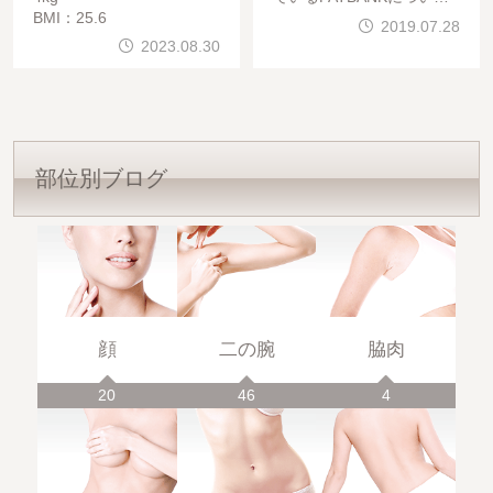
BMI：25.6
、ちょこっとだけ突然です
2019.07.28
が、脂肪って保存・保管で
2023.08.30
きるってご存じですか？？
－196℃で脂肪を劣化させ
る
部位別ブログ
顔
二の腕
脇肉
20
46
4