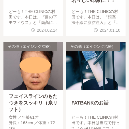
若々しい印象に！！
どーも！THE CLINICの村
どーも！THE CLINICの村
田です。本日は、『目の下
田です。本日は、『頬高・
モフィウス』と『頬高に脂
法令線に脂肪注入』と『V
肪注入』を行った、「BMI
OVリフト中顔面４本』を
2024.02.14
2024.01.10
22.2、40代男性」の術後2
行った、「BMI 19.9、40
ヶ月の経過をご紹介します
代男性」の術後４ヶ月の経
。では早速み
過をご紹介します。
その他（エイジング治療）
その他（エイジング治療）
フェイスラインのもた
つきをスッキリ（糸リ
FATBANKのお話
フト）
女性
年齢61才
どーも！THE CLINICの村
身長：168cm
体重：72.
田です。本日は当院で行っ
4kg
ているFATBANKについて