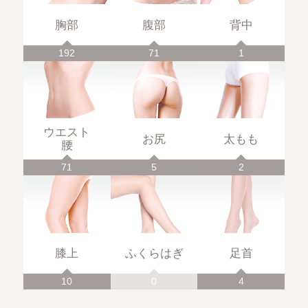
胸部
腹部
背中
192
71
1
ウエスト
お尻
太もも
腰
71
5
2
膝上
ふくらはぎ
足首
10
0
4