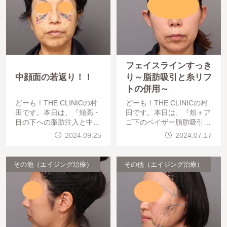
フェイスラインすっき
中顔面の若返り！！
り～脂肪吸引と糸リフ
トの併用～
どーも！THE CLINICの村
どーも！THE CLINICの村
田です。本日は、『頬高・
田です。本日は、『頬＋ア
目の下への脂肪注入と中顔
ゴ下のベイザー脂肪吸引と
面に糸リフト』を行った、
フェイスラインVOVリフト
2024.09.25
2024.07.17
「BMI 24.1、50代女性」
６本』を行った、「BMI 2
の術後3ヶ月の経過をご紹
4、50代女性」の術後６ヶ
介します。中顔
月の経過をご紹介します
その他（エイジング治療）
その他（エイジング治療）