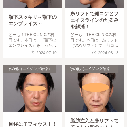
糸リフトで頬コケとフ
顎下スッキリ～顎下の
ェイスラインのたるみ
エンブレイス～
を解消！！
どーも！THE CLINICの村
どーも！THE CLINICの村
田です。本日は、『顎下の
田です。本日は、糸リフト
エンブレイス』を行った、
（VOVリフト）で、頬コケ
「BMI 20、40代女性」の
とフェイスラインのたるみ
2024.07.10
2024.03.13
術後６ヶ月の経過をご紹介
を解消した「BMI 22、40
します。では、早速みてい
代女性」の術後２ヶ月の経
きましょう！
過をご紹介します。
その他（エイジング治療）
その他（エイジング治療）
脂肪注入と糸リフトで
目袋にモフィウス！！